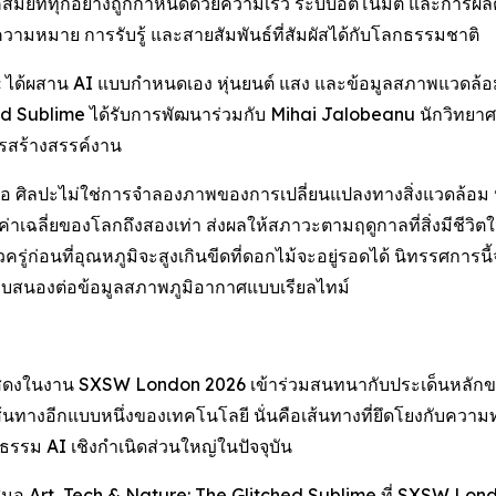
ที่ทุกอย่างถูกกำหนดด้วยความเร็ว ระบบอัตโนมัติ และการผลิตดิ
ความหมาย การรับรู้ และสายสัมพันธ์ที่สัมผัสได้กับโลกธรรมชาติ
ด้ผสาน AI แบบกำหนดเอง หุ่นยนต์ แสง และข้อมูลสภาพแวดล้อมแบ
Sublime ได้รับการพัฒนาร่วมกับ Mihai Jalobeanu นักวิทยาศาส
ารสร้างสรรค์งาน
่นก็คือ ศิลปะไม่ใช่การจำลองภาพของการเปลี่ยนแปลงทางสิ่งแวดล้
ค่าเฉลี่ยของโลกถึงสองเท่า ส่งผลให้สภาวะตามฤดูกาลที่สิ่งมีชีวิตในพ
่วครู่ก่อนที่อุณหภูมิจะสูงเกินขีดที่ดอกไม้จะอยู่รอดได้ นิทรรศก
งตอบสนองต่อข้อมูลสภาพภูมิอากาศแบบเรียลไทม์
แสดงในงาน SXSW London 2026 เข้าร่วมสนทนากับประเด็นหลักขอ
้นทางอีกแบบหนึ่งของเทคโนโลยี นั่นคือเส้นทางที่ยึดโยงกับความท
ฒนธรรม AI เชิงกำเนิดส่วนใหญ่ในปัจจุบัน
เสนอ
Art, Tech & Nature: The Glitched Sublime
ที่ SXSW London