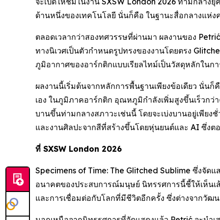
จะเปิดให้ชมในงาน SXSW London 2026 ท่ามกลางยุคสมัย
ด้านหนึ่งของเทคโนโลยี นั่นก็คือ ในฐานะสื่อกลางแห่ง
ตลอดเวลากว่าสองทศวรรษที่ผ่านมา ผลงานของ Petrić ไ
ทางนิเวศเป็นตัวกำหนดรูปทรงของงานโดยตรง Glitched 
ภูมิอากาศของอาร์กติกแบบเรียลไทม์เป็นวัสดุหลักในก
ผลงานนี้เริ่มต้นจากหลักการพื้นฐานเพียงข้อเดียว นั
เอง ในภูมิภาคอาร์กติก อุณหภูมิกำลังเพิ่มสูงขึ้นเร็วกว่า
บานขึ้นท่ามกลางสภาวะเช่นนี้ โดยจะเบ่งบานอยู่เพียงชั
และงานศิลปะจากสีที่สร้างขึ้นโดยหุ่นยนต์และ AI ซึ่
ที่ SXSW London 2026
Specimens of Time: The Glitched Sublime
ซึ่งจัด
อนาคตของประสบการณ์มนุษย์ นิทรรศการนี้ชี้ให้เห็นเส
และการเชื่อมต่อกับโลกที่มีชีวิตอีกครั้ง ซึ่งต่างจากวั
นอกเหนือจากนิทรรศการที่จัดแสดงแล้ว Petrić จะนำ