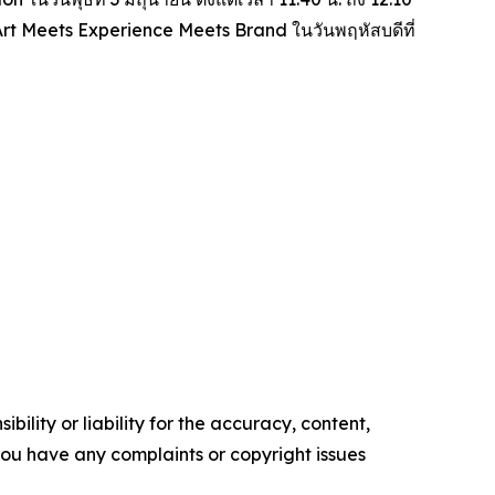
Art Meets Experience Meets Brand
ในวันพฤหัสบดีที่
ility or liability for the accuracy, content,
f you have any complaints or copyright issues