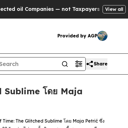
d oil Companies — not Taxpayers — the Chance to 
View all
Provided by AGP
Share
d Sublime โดย Maja
 Time: The Glitched Sublime
โดย Maja Petrić ซึ่ง