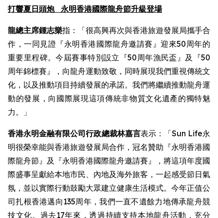
打響夏日頭炮
永明香港國際龍舟節升級登場
龍總主席鍾志樂
指：「很高興再次與香港旅遊發展局攜手合
作，一同見證『永明香港國際龍舟邀請賽』迎來50周年的
重要里程碑。今屆賽事特別設立『50周年漁民盃』及『50
周年錦標賽』，向龍舟運動致敬，同時展現我們重視傳統文
化，以及推動項目持續發展的承諾。我們將繼續推動龍舟運
動的發展，向國際展現這項傳統非物質文化遺產的獨特魅
力。」
香港永明金融有限公司行政總裁林嘉言
表示：「Sun Life永
明很榮幸能與香港旅遊發展局合作，冠名贊助『永明香港國
際龍舟節』及『永明香港國際龍舟邀請賽』，將這項年度國
際盛事呈獻給本地市民、內地及海外旅客，一起感受節日氣
氛，並以實際行動鼓勵大眾建立健康生活模式。今年正值公
司扎根香港邁向135周年，我們一直不遺餘力地傳承龍舟競
技文化。過去17年來，透過持續支持本地龍舟活動，充分