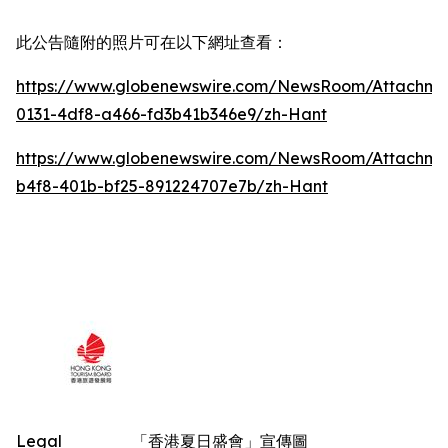
此公告隨附的照片可在以下網址查看：
https://www.globenewswire.com/NewsRoom/Attachm
0131-4df8-a466-fd3b41b346e9/zh-Hant
https://www.globenewswire.com/NewsRoom/Attachm
b4f8-401b-bf25-891224707e7b/zh-Hant
Legal
「香港夏日盛會」宣傳圖