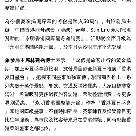
整體消費。
為今個夏季揭開序幕的將會是踏入50周年，由旅發局主
辦、中國香港龍舟總會（龍總）合辦，Sun Life 永明冠名
贊助的「永明香港國際龍舟邀請賽」。活動將全面升級為
『永明香港國際龍舟節』，於本月尖沙咀海濱率先登場。
旅發局主席林建岳博士
表示：「暑假是旅客出行的黃金檔
期，加上今夏盛事浪接浪，旅發局呈獻全新夏日推廣『香港
夏日盛會 』，把握不同盛事加強宣傳，聯同商界推出一系
列共數十萬份景點、餐飲、交通及購物優惠，大家目標非常
清晰，希望吸引更多過夜旅客訪港，帶動整體消費，令更多
界別受惠。『永明香港國際龍舟節』作為『香港夏日盛會
』頭炮國際級盛事，不僅時間延長，賽事陣容及娛樂節目更
比往年強勁，為市民及旅客帶來只在香港體驗，同時彰顯香
港亞洲盛事之都地位。」