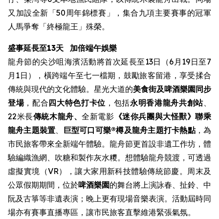
又加設全新「50周年錦標賽」，集合九項主要賽事的冠軍
人馬爭奪「終極龍王」殊榮。
盛事延長至13天
加倍端午娛樂
龍舟節的尖沙咀海濱活動將首次延長至13日（6月19日至7
月1日），橫跨端午至七一檔期，鼓勵旅客留港，享受揉合
傳統與現代的文化體驗。星光大道的
美食街
及啤酒樂園同步
登場
，配合
四大特色打卡位
，包括
永明香港龍舟共創站
、
22米長
傳統木龍舟、
全新電影
《迷你兵團與大怪獸》聯乘
龍舟主題裝置
、
巨型可口可樂®樽及龍舟主題打卡熱點
，為
市民旅客帶來全新端午體驗。龍舟節更首設非遺工作坊，體
驗編織漁網、吹糖和製作灰水糭。想體驗龍舟競渡，可透過
虛擬實境（VR），讓大家用新科技體驗傳統節慶。周末及
公眾假期期間，位於
啤酒樂園
的舞台將上演詠春、扯鈴、中
阮及古箏等非遺表演；晚上更有現場音樂表演。活動屆時同
場亦有賽事直播專區，讓市民旅客直擊維港緊張氣氛。