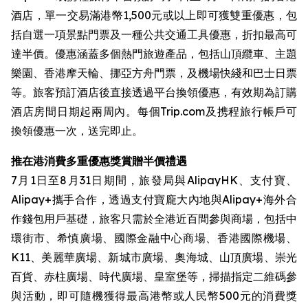
酒店，單一交易滿港幣1,500元或以上即可獲雙重優惠，包
括自選一項景點門票及一種公共交通工具優惠，折扣最高可
達半價。優惠涵蓋多個熱門旅遊產品，包括山頂纜車、主題
樂園、香港摩天輪、挪亞方舟門票，及機場快綫和巴士日票
等。旅客預訂酒店後直接透過平台換領優惠，有效期為訂購
酒店房間日期起兩周內。每個Trip.com及携程旅行帳戶可
換領優惠一次，送完即止。
推在港消費多重優惠獎賞贈半價禮遇
7月1日至8月31日期間，旅發局與AlipayHK、支付寶、
Alipay+攜手合作，透過支付寶龐大內地與Alipay+海外合
作錢包用戶基礎，旅客只需於全港近百間參與商場，包括中
環街市、希慎廣場、國際金融中心商場、香港國際機場、
K11、美麗華廣場、新城市廣場、奧海城、山頂廣場、崇光
百貨、赤柱廣場、時代廣場、皇室堡等，掃描指定二維碼參
與活動，即可隨機獲得最高港幣或人民幣500元的消費獎