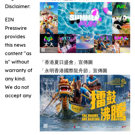
Disclaimer:
EIN
Presswire
provides
this news
content "as
is" without
「香港夏日盛會」宣傳圖
warranty of
「永明香港國際龍舟節」宣傳圖
any kind.
We do not
accept any