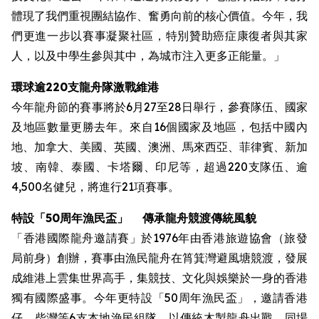
體現了我們重視團結協作、奮勇向前的核心價值。今年，我
們更進一步以賽事凝聚社區，特別贊助癌症康復者與其家
人，以及中學生參與其中，為城市注入更多正能量。」
環球逾220支龍舟隊激戰維港
今年龍舟節的賽事將於6月27至28日舉行，參賽隊伍、國家
及地區數量更勝去年。來自16個國家及地區，包括中國內
地、加拿大、美國、英國、澳洲、馬來西亞、菲律賓、新加
坡、南韓、泰國、卡塔爾、印尼等，超過220支隊伍、逾
4,500名健兒，將進行21項賽事。
特設
「50周年漁民盃」
傳承龍舟競渡傳統風貌
「香港國際龍舟邀請賽」於1976年由香港旅遊協會（旅發
局前身）創辦，賽事由漁民龍舟在筲箕灣避風塘競渡，發展
成維港上雲集世界高手，集競技、文化與娛樂於一身的香港
獨有國際盛事。今年更特設「50周年漁民盃」，邀請香港
仔、柴灣等6支本地漁民組隊，以傳統木製龍舟出戰。同場