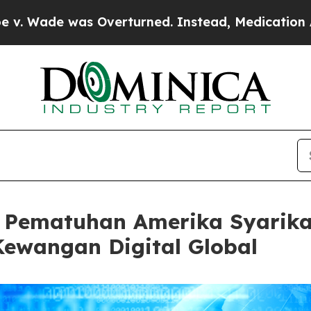
de was Overturned. Instead, Medication Aborti
Pematuhan Amerika Syarika
ewangan Digital Global