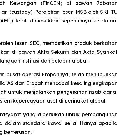
ayah Kewangan (FinCEN) di bawah Jabatan
an (custody). Perolehan lesen MSB oleh SKHTU
 (AML) telah dimasukkan sepenuhnya ke dalam
roleh lesen SEC, memastikan produk berkaitan
kan di bawah Akta Sekuriti dan Akta Syarikat
nggan institusi dan pelabur global.
an pusat operasi Eropahnya, telah menubuhkan
lia AS dan Eropah mencapai kesalinglengkapan
opah untuk menjalankan pengesahan rizab dana,
istem kepercayaan aset di peringkat global.
prasyarat yang diperlukan untuk pembangunan
a dalam standard kawal selia. Hanya apabila
g berterusan."