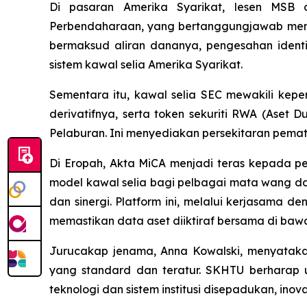
Di pasaran Amerika Syarikat, lesen MSB
Perbendaharaan, yang bertanggungjawab menga
bermaksud aliran dananya, pengesahan ident
sistem kawal selia Amerika Syarikat.
Sementara itu, kawal selia SEC mewakili kep
derivatifnya, serta token sekuriti RWA (Ase
Pelaburan. Ini menyediakan persekitaran pematu
Di Eropah, Akta MiCA menjadi teras kepada p
model kawal selia bagi pelbagai mata wang d
dan sinergi. Platform ini, melalui kerjasama
memastikan data aset diiktiraf bersama di bawa
Jurucakap jenama, Anna Kowalski, menyataka
yang standard dan teratur. SKHTU berharap 
teknologi dan sistem institusi disepadukan, in