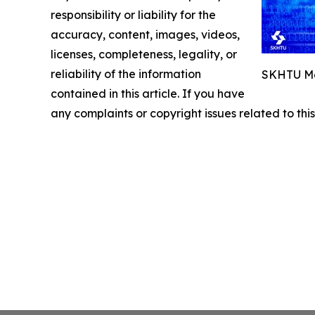
responsibility or liability for the
accuracy, content, images, videos,
licenses, completeness, legality, or
reliability of the information
SKHTU Me
contained in this article. If you have
any complaints or copyright issues related to this