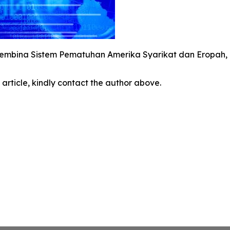
mbina Sistem Pematuhan Amerika Syarikat dan Eropah, 
 article, kindly contact the author above.