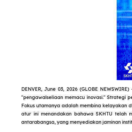
DENVER, June 03, 2026 (GLOBE NEWSWIRE) -- 
"pengawalseliaan memacu inovasi." Strategi p
Fokus utamanya adalah membina kelayakan dwi-
atur ini menandakan bahawa SKHTU telah me
antarabangsa, yang menyediakan jaminan institu