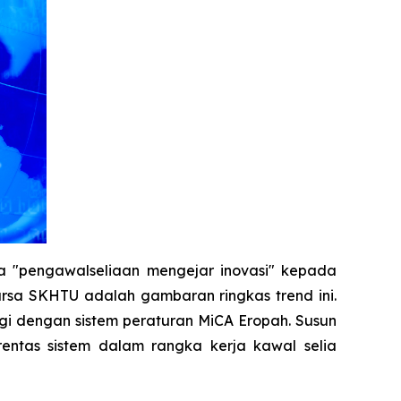
a "pengawalseliaan mengejar inovasi" kepada
ursa SKHTU adalah gambaran ringkas trend ini.
gi dengan sistem peraturan MiCA Eropah. Susun
ntas sistem dalam rangka kerja kawal selia