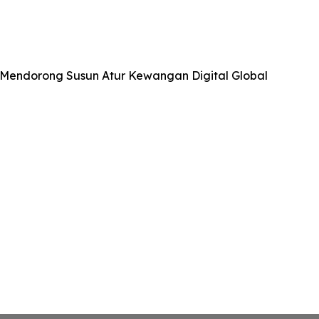
Mendorong Susun Atur Kewangan Digital Global